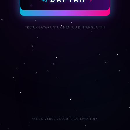
*KETUK LAYAR UNTUK MEMICU BINTANG JATUH
© X UNIVERSE • SECURE GATEWAY LINK